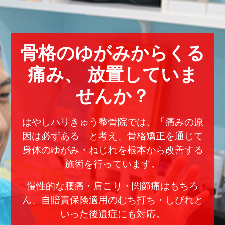
骨格のゆがみからくる
痛み、
放置していま
せんか？
はやしハリきゅう整骨院では、「痛みの原
因は必ずある」と考え、骨格矯正を通じて
身体のゆがみ・ねじれを根本から改善する
施術を行っています。
慢性的な腰痛・肩こり・関節痛はもちろ
ん、自賠責保険適用のむち打ち・しびれと
いった後遺症にも対応。