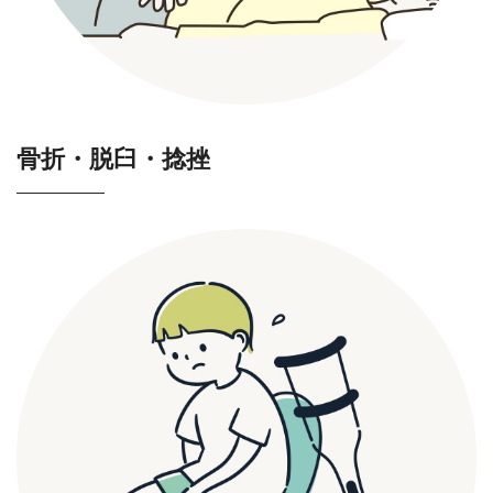
骨折・脱臼・捻挫